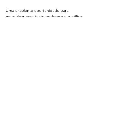
Uma excelente oportunidade para 
mergulhar num texto poderoso e partilhar 
a experiência em conjunto.
Inscrições em 
geral@makinadecena.com
Partilhe
< Voltar
CONTACTOS