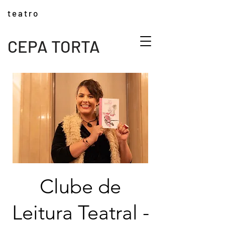
t e a t r o
CEPA TORTA
Clube de
Leitura Teatral -