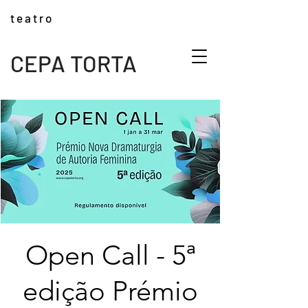
t e a t r o
CEPA TORTA
Open Call - 5ª
edição Prémio