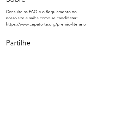
Consulte as FAQ e o Regulamento no 
nosso site e saiba como se candidatar: 
https://www.cepatorta.org/premio-literario
Partilhe
< Voltar
CONTACTOS
SUBSCREVA A
NEWSLETTER