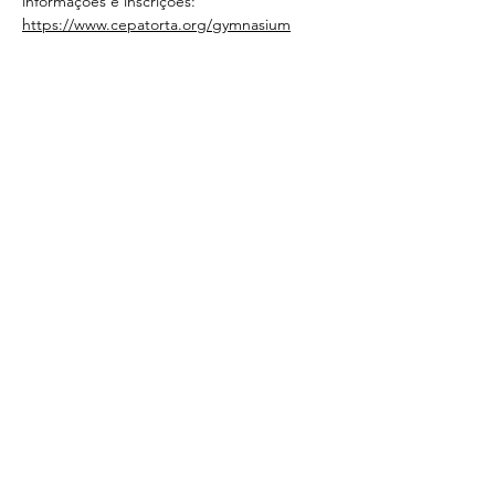
informações e inscrições: 
https://www.cepatorta.org/gymnasium
Partilhe
< Voltar
CONTACTOS
SUBSCREVA A
NEWSLETTER