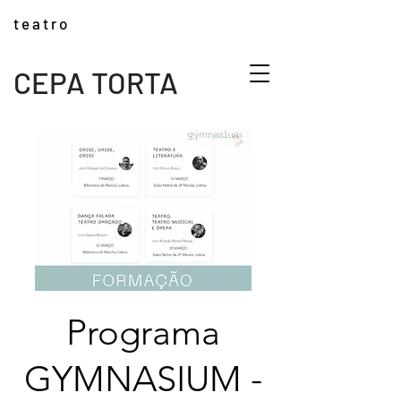
t e a t r o
CEPA TORTA
Programa
GYMNASIUM -