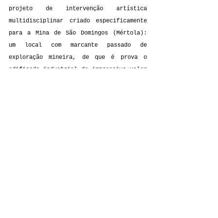
projeto de intervenção artística 
multidisciplinar criado especificamente 
para a Mina de São Domingos (Mértola): 
um local com marcante passado de 
exploração mineira, de que é prova o 
edificado industrial de impressivo valor 
estético que ainda subsiste.
O MALACATE é financiado pelos EEAGrants, 
através do Programa CULTURA-”Connecting DOTS”, 
cujo Operador e Parceiro são respectivamente a 
Direção-Geral do Património Cultural e a 
Direção-Geral das Artes da República 
Portuguesa. O Promotor do projeto é a 
Companhia Cepa Torta e o parceiro financiador 
é a Câmara Municipal de Mértola. Outros 
parceiros do projeto são a Comunidade de Røros 