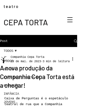
t e a t r o
CEPA TORTA
Post
TODOS
Companhia Cepa Torta
TODOS
23 de mai. de 2023
3 min de leitura
A nova produção da
BIPZIP
Companhia Cepa Torta está
ESTA NOITE GRITA-SE
a chegar!
FORMAÇÃO
INFÂNCIA
Caixa de Perguntas é o espetáculo 
JOVENS
teatral de rua que a Companhia 