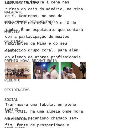
Cepa Torta levará à cena nas 
LEITURAS TEATRO
ruínas do cais do minério, na Mina 
MALACATE
de S. Domingos, no ano do 
MAPA MUNDO REINVENTADO
MALACATE, nos dias 8, 9 e 10 de 
junho. É um espetáculo que contará 
MARVILA
com a participação de muitos 
OFICINAS
habitantes da Mina e do seu 
conhecido grupo coral, para além 
PODCAST
do elenco de atores profissionais. 
PRÉMIO NOVA DRAMATURGIA
PROGRAMAÇÃO
REBENTO
RESIDÊNCIAS
SOCIAL
Trar-nos-á uma fábula: em pleno 
TEATRO
séc. XXII, há uma aldeia onde mora 
um grande mecanismo chamado sem-
DOCUMENTARIO
fim, fonte de prosperidade e 