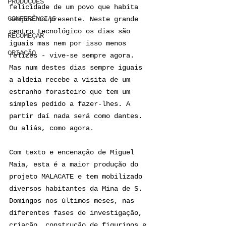
PRODUÇÕES
felicidade de um povo que habita 
CONFERÊNCIAS
sempre no presente. Neste grande 
centro tecnológico os dias são 
RECOMEÇAR
iguais mas nem por isso menos 
CRIAÇÃO
felizes - vive-se sempre agora. 
Mas num destes dias sempre iguais 
a aldeia recebe a visita de um 
estranho forasteiro que tem um 
simples pedido a fazer-lhes. A 
partir daí nada será como dantes. 
Ou aliás, como agora.
Com texto e encenação de Miguel 
Maia, esta é a maior produção do 
projeto MALACATE e tem mobilizado 
diversos habitantes da Mina de S. 
Domingos nos últimos meses, nas 
diferentes fases de investigação, 
criação, construção de figurinos e 