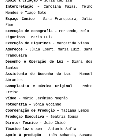
Apoio à Criação
 – Sofia Cabrita
Interpretação
 – Carolina Faias, Telmo 
Mendes e Tiago Boto
Espaço Cénico
 – Sara Franqueira, Júlia 
Ebert
Execução de cenografia - 
Fernando, Nelo
Figurinos
 – Maria Luiz
Execução de Figurinos
 - Margarida Viana
Adereços 
- Júlia Ebert, Maria Luiz, Sara 
Franqueira
Desenho e Operação de Luz
 – Diana dos 
Santos
Assistente de Desenho de Luz
 – Manuel 
Abrantes
Sonoplastia e Música Original
 – Pedro 
Freixo
Vídeo 
– Mário Jerónimo Negrão
Fotografia
 – Sónia Godinho
Coordenação de Produção
 – Tatiana Lemos
Produção Executiva
 – Beatriz Sousa
Diretor Técnico
 - João Chicó
Técnico luz e som
 - António Sofia
Apoio à produção
 - Inês Achando, Susana 