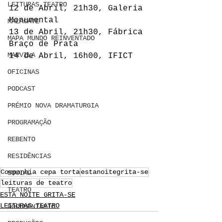
LEITURAS TEATRO
12 de Abril, 21h30, 
Galeria 
Monumental
MALACATE
13 de Abril, 21h30, 
Fábrica 
MAPA MUNDO REINVENTADO
Braço de Prata
MARVILA
14 de Abril, 16h00, IFICT
OFICINAS
PODCAST
PRÉMIO NOVA DRAMATURGIA
PROGRAMAÇÃO
REBENTO
RESIDÊNCIAS
Companhia cepa torta
estanoitegrita-se
SOCIAL
leituras de teatro
TEATRO
ESTA NOITE GRITA-SE
LEITURAS TEATRO
DOCUMENTARIO