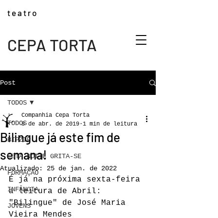
t e a t r o
CEPA TORTA
Post
TODOS
Companhia Cepa Torta
TODOS
8 de abr. de 2019
1 min de leitura
Bilingue já este fim de
BIPZIP
semana!
ESTA NOITE GRITA-SE
Atualizado:
25 de jan. de 2022
FORMAÇÃO
É já na próxima sexta-feira 
INFÂNCIA
a leitura de Abril:
"Bilingue" de José Maria 
JOVENS
Vieira Mendes