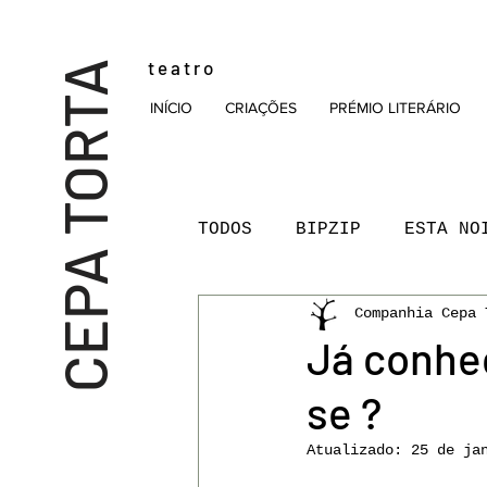
t e a t r o
CEPA TORTA
INÍCIO
CRIAÇÕES
PRÉMIO LITERÁRIO
TODOS
BIPZIP
ESTA NO
Companhia Cepa 
LEITURAS TEATRO
MAL
Já conhec
se ?
PODCAST
PRÉMIO NOVA
Atualizado:
25 de ja