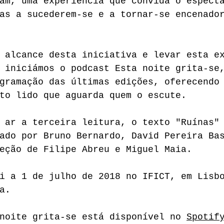
am, uma experiência que convida o espect
as a sucederem-se e a tornar-se encenado
 alcance desta iniciativa e levar esta e
 iniciámos o podcast Esta noite grita-se
gramação das últimas edições, oferecendo
to lido que aguarda quem o escute.
 ar a terceira leitura, o texto "Ruínas"
ado por Bruno Bernardo, David Pereira Ba
eção de Filipe Abreu e Miguel Maia.
i a 1 de julho de 2018 no IFICT, em Lisb
a.
noite grita-se está disponível no 
Spotif