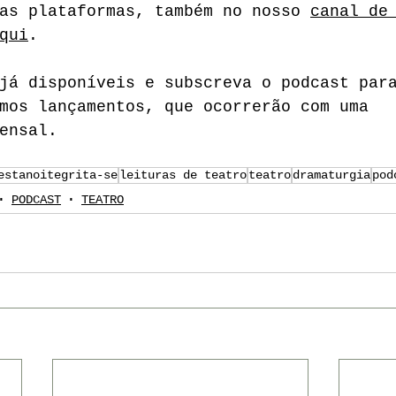
as plataformas, também no nosso 
canal de
qui
.
já disponíveis e subscreva o podcast par
mos lançamentos, que ocorrerão com uma 
ensal. 
estanoitegrita-se
leituras de teatro
teatro
dramaturgia
pod
PODCAST
TEATRO