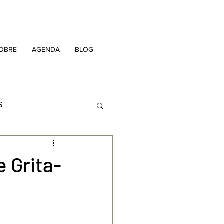
OBRE
AGENDA
BLOG
S
OFICINAS
 Grita-
IDÊNCIAS