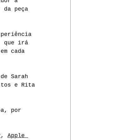
ador a 
r da peça 
xperiência 
, que irá 
 em cada 
 de Sarah 
stos e Rita 
oa, por 
y
, 
Apple 