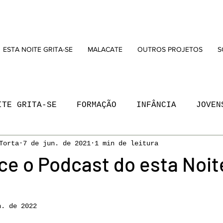
ESTA NOITE GRITA-SE
MALACATE
OUTROS PROJETOS
S
ITE GRITA-SE
FORMAÇÃO
INFÂNCIA
JOVEN
Torta
7 de jun. de 2021
1 min de leitura
ACATE
MAPA MUNDO REINVENTADO
MARVILA
e o Podcast do esta Noite
 DRAMATURGIA
PROGRAMAÇÃO
REBENTO
RES
n. de 2022