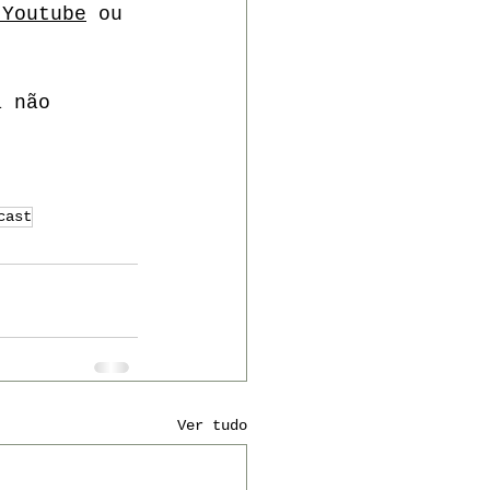
 Youtube
 ou 
a não 
cast
Ver tudo