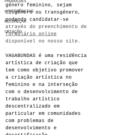
PRODUÇÕES
género feminino, sejam 
CONFERÊNCIAS
cisgénero ou 
transgénero
, 
podendo candidatar-se 
RECOMEÇAR
através do preenchimento de 
CRIAÇÃO
formulário online
disponível no nosso site.
VAGABUNDAS é uma residência 
artística de criação que 
tem como objetivo promover 
a criação artística no 
feminino e na interseção 
com o desenvolvimento de 
trabalho artístico 
descentralizado em 
particular em comunidades 
com problemas de 
desenvolvimento e 