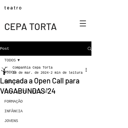
t e a t r o
CEPA TORTA
Post
TODOS
Companhia Cepa Torta
TODOS
10 de mar. de 2024
2 min de leitura
Lançada a Open Call para
BIPZIP
VAGABUNDAS '24
ESTA NOITE GRITA-SE
FORMAÇÃO
INFÂNCIA
JOVENS