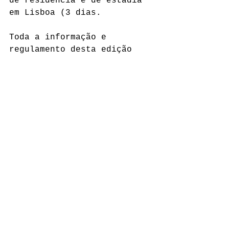
de residência e de estadia 
em Lisboa (3 dias.
Toda a informação e 
regulamento desta edição 
estão disponíveis no nosso 
site
.
Companhia cepa torta
Vagabundas
Mina de S.Domingos
Open Call
RESIDÊNCIAS
Ver tudo
Posts Relacionados