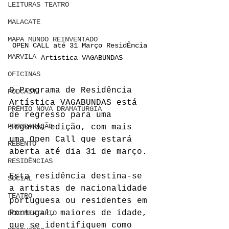
LEITURAS TEATRO
MALACATE
MAPA MUNDO REINVENTADO
OPEN CALL até 31 Março ResidÊncia 
MARVILA
Artistica VAGABUNDAS
OFICINAS
O Programa de Residência 
PODCAST
Artística VAGABUNDAS está 
PRÉMIO NOVA DRAMATURGIA
de regresso para uma 
PROGRAMAÇÃO
segunda edição, com mais 
uma Open Call que estará 
REBENTO
aberta até dia 31 de março.
RESIDÊNCIAS
Esta residência destina-se 
SOCIAL
a artistas de nacionalidade 
TEATRO
portuguesa ou residentes em 
Portugal, maiores de idade, 
DOCUMENTARIO
que se identifiquem como 