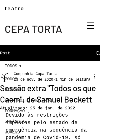
t e a t r o
CEPA TORTA
Post
TODOS
Companhia Cepa Torta
TODOS
23 de nov. de 2020
1 min de leitura
Sessão extra "Todos os que
BIPZIP
Caem", de Samuel Beckett
ESTA NOITE GRITA-SE
Atualizado:
25 de jan. de 2022
FORMAÇÃO
Devido às restrições 
INFÂNCIA
impostas pelo estado de 
emergência na sequência da 
JOVENS
pandemia de Covid-19, só 