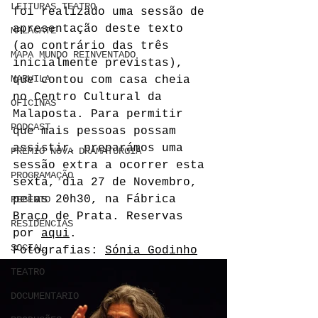
LEITURAS TEATRO
foi realizado uma sessão de 
apresentação deste texto 
MALACATE
(ao contrário das três 
MAPA MUNDO REINVENTADO
inicialmente previstas), 
MARVILA
que contou com casa cheia 
no Centro Cultural da 
OFICINAS
Malaposta. Para permitir 
PODCAST
que mais pessoas possam 
assistir, preparámos uma 
PRÉMIO NOVA DRAMATURGIA
sessão extra a ocorrer esta 
PROGRAMAÇÃO
sexta, dia 27 de Novembro, 
pelas 20h30, na Fábrica 
REBENTO
Braço de Prata. Reservas 
RESIDÊNCIAS
por 
aqui
.
SOCIAL
Fotografias: 
Sónia Godinho
TEATRO
DOCUMENTARIO