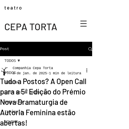
t e a t r o
CEPA TORTA
Post
TODOS
Companhia Cepa Torta
TODOS
9 de jan. de 2025
1 min de leitura
Tudo a Postos? A Open Call
BIPZIP
para a 5ª Edição do Prémio
ESTA NOITE GRITA-SE
Nova Dramaturgia de
FORMAÇÃO
Autoria Feminina estão
INFÂNCIA
abertas!
JOVENS