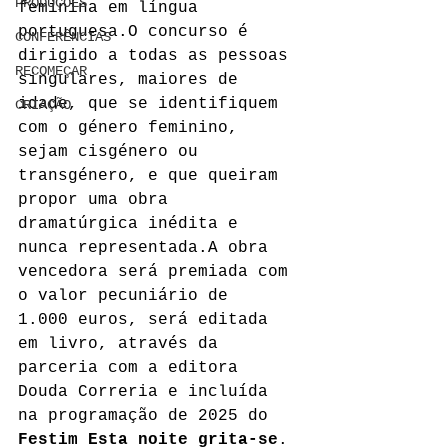
PRODUÇÕES
feminina em língua 
portuguesa.O concurso é 
CONFERÊNCIAS
dirigido a todas as pessoas 
RECOMEÇAR
singulares, maiores de 
idade, que se identifiquem 
CRIAÇÃO
com o género feminino, 
sejam cisgénero ou 
transgénero, e que queiram 
propor uma obra 
dramatúrgica inédita e 
nunca representada.A obra 
vencedora será premiada com 
o valor pecuniário de 
1.000 euros, será editada 
em livro, através da 
parceria com a editora 
Douda Correria e incluída 
na programação de 2025 do 
Festim Esta noite grita-se
. 