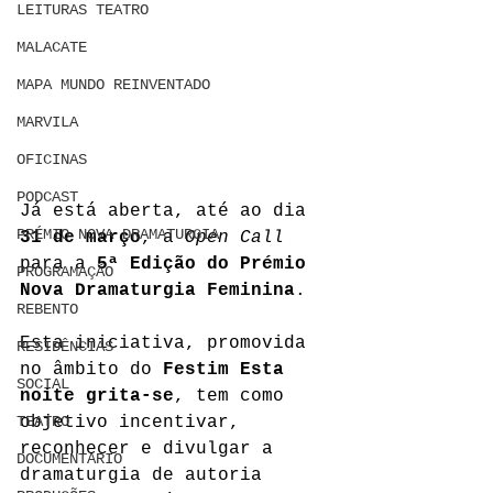
LEITURAS TEATRO
MALACATE
MAPA MUNDO REINVENTADO
MARVILA
OFICINAS
PODCAST
Já está aberta, até ao dia 
PRÉMIO NOVA DRAMATURGIA
31 de março
, a 
Open Call
para a 
5ª Edição do Prémio 
PROGRAMAÇÃO
Nova Dramaturgia Feminina
. 
REBENTO
Esta iniciativa, promovida 
RESIDÊNCIAS
no âmbito do 
Festim Esta 
SOCIAL
noite grita-se
, tem como 
TEATRO
objetivo incentivar, 
reconhecer e divulgar a 
DOCUMENTARIO
dramaturgia de autoria 