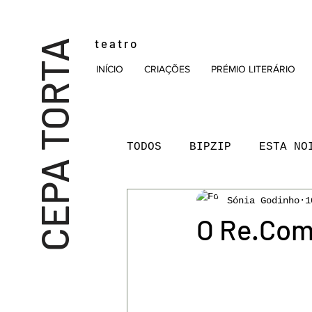
t e a t r o
CEPA TORTA
INÍCIO
CRIAÇÕES
PRÉMIO LITERÁRIO
TODOS
BIPZIP
ESTA NO
Sónia Godinho
1
LEITURAS TEATRO
MAL
O Re.Com
PODCAST
PRÉMIO NOVA