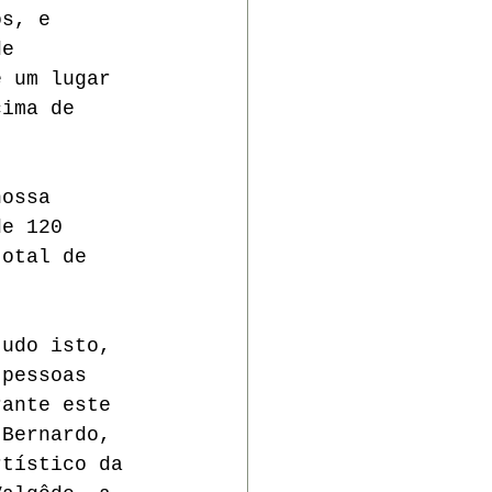
os, e 
de 
é um lugar 
cima de 
nossa 
de 120 
total de 
tudo isto,  
 pessoas 
rante este 
 Bernardo, 
rtístico da 