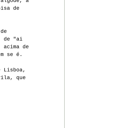
Valgôde, a  
oisa de 
 de 
, de "ai 
, acima de 
ém se é. 
e Lisboa, 
vila, que 