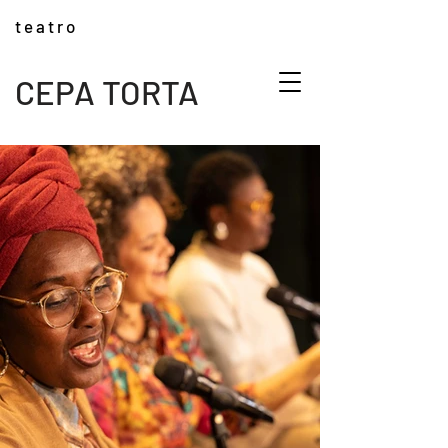
t e a t r o
CEPA TORTA