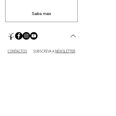
Saiba mais
CONTACTOS
SUBSCREVA A
NEWSLETTER
A COMPANHIA CEPA TORTA É UMA ESTRUTURA FINANCIADA PELA
REPÚBLICA PORTUGUESA - CULTURA, JUVENTUDE E DESPORTO E
PELA CÂMARA MUNICIPAL DE LISBOA
Direitos de autor © 2026 Companhia Cepa Torta. Todos os direitos reservados. Designed by Sónia
Política de Privacidade
Godinho