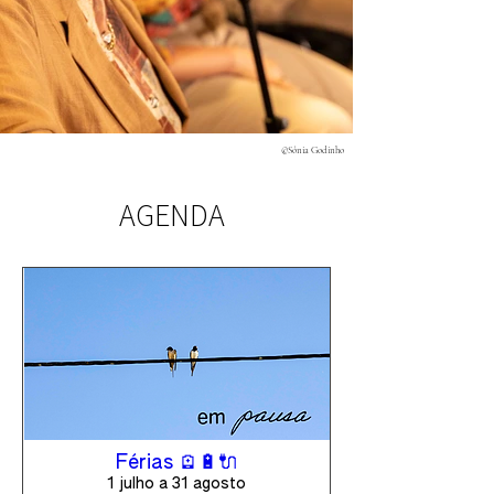
©Sónia Godinho
AGENDA
Férias 🪫🔋🔌
1 julho a 31 agosto