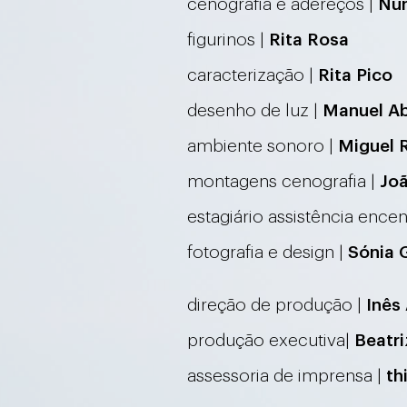
cenografia e adereços |
Nu
figurinos |
Rita Rosa
caracterização |
Rita Pico
desenh
o de luz |
Manuel Ab
ambiente sonoro |
Miguel 
montagens cenografia |
Joã
estagiário assistência ence
fotografia e design |
Sónia 
direção de p
rodução |
Inês
prod
ução executiva|
Be
atr
assessoria de imprensa |
th