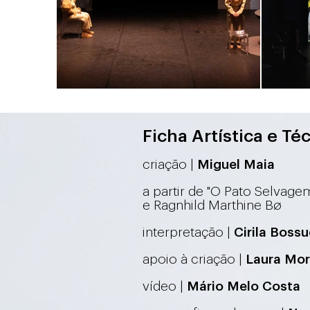
Ficha Artística e Té
criação |
Miguel Maia
a partir de "O Pato Selvage
e Ragnhild Marthine Bø
interpretação
|
Cirila Boss
apoio à criação |
La
ura Mor
vídeo |
Mário Melo Costa