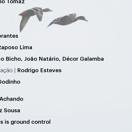
no Tomaz
rantes
Raposo Lima
o Bicho, João Natário, Décor Galamba
nação |
Rodrigo Esteves
Godinho
 Achando
iz Sousa
is is
ground control