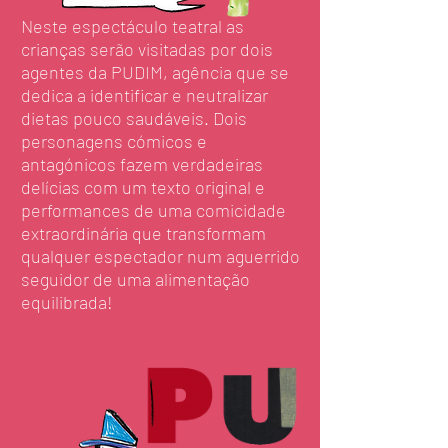
Neste espectáculo teatral as
crianças serão visitadas por dois
agentes da PUDIM, agência que se
dedica a identificar e neutralizar
dietas pouco saudáveis. Dois
personagens cómicos e
antagónicos fazem verdadeiras
delícias com um texto original e
performances de uma comicidade
extraordinária que transformam
qualquer espectador num aguerrido
seguidor de uma alimentação
equilibrada!