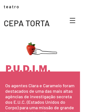
t e a t r o
CEPA TORTA
P.U.D.I.M.
Os agentes Clara e Caramelo foram
destacados de uma das mais altas
agências de investigação secreta
dos E.U.C. (Estados Unidos do
Corpo) para uma missão de grande