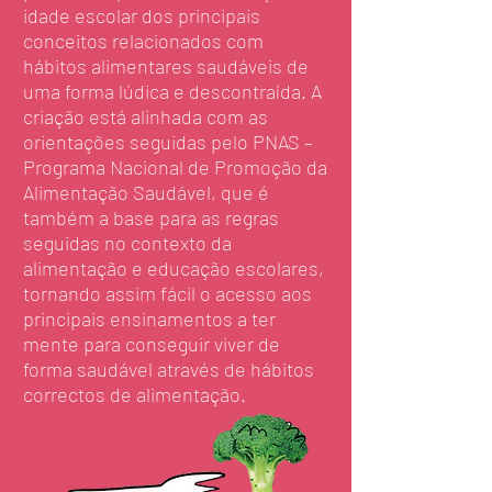
idade escolar dos principais
conceitos relacionados com
hábitos alimentares saudáveis de
uma forma lúdica e descontraída. A
criação está alinhada com as
orientações seguidas pelo PNAS –
Programa Nacional de Promoção da
Alimentação Saudável, que é
também a base para as regras
seguidas no contexto da
alimentação e educação escolares,
tornando assim fácil o acesso aos
principais ensinamentos a ter
mente para conseguir viver de
forma saudável através de hábitos
correctos de alimentação.