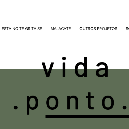
ESTA NOITE GRITA-SE
MALACATE
OUTROS PROJETOS
S
v i d a
. p o n t o 