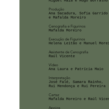
Miguel Maia e Hugo Borralho
Produção
Ana Sacadura, Sofia Garrido
e Mafalda Moreiro
Cenografia e Figurinos
Mafalda Moreiro
Execução de Figurinos
Helena Leitão e Manuel More
Assistente de Cenografia
Raúl Vicente
Vídeo
Ana Laura e Patrícia Maio
Interpretação
José Falé, Samara Rainho,
Rui Mendonça e Rui Pereira
Cartaz
Mafalda Moreiro e Raúl Vice
Apoios