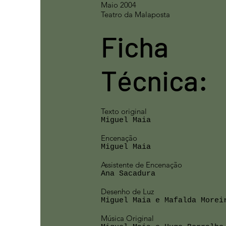
Maio 2004
Teatro da Malaposta
Ficha
Técnica:
Texto original
Miguel Maia
Encenação
Miguel Maia
Assistente de Encenação
Ana Sacadura
Desenho de Luz
Miguel Maia e Mafalda Morei
Música Original