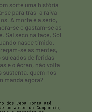
m sorte uma história
-se para trás, a raiva
s. A morte é a sério,
Chora-se e gastam-se as
. Sal seco na face, Sol
quando nasce tímido.
 regam-se as mentes,
sulcados de feridas,
as e o écran, não volta
s sustenta, quem nos
em manda agora?
ro dos Cepa Torta até
de um autor da Companhia,