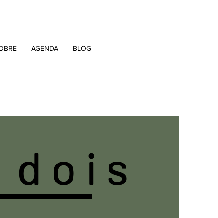
OBRE
AGENDA
BLOG
. d o i s