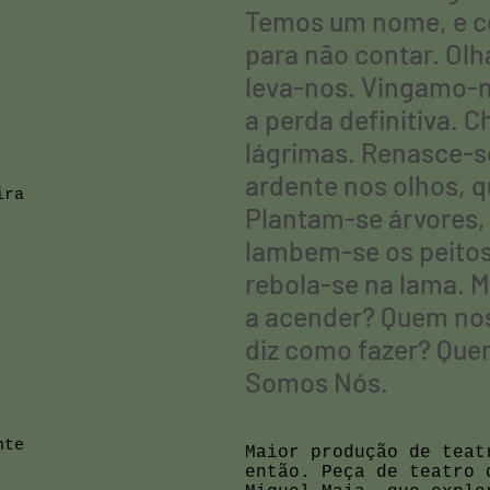
Temos um nome, e co
para não contar. Olha
leva-nos. Vingamo-no
a perda definitiva. 
lágrimas. Renasce-se
ardente nos olhos, 
ira
Plantam-se árvores,
lambem-se os peitos 
rebola-se na lama. M
a acender? Quem no
diz como fazer? Qu
Somos Nós.
nte
Maior produção de teat
então. Peça de teatro 