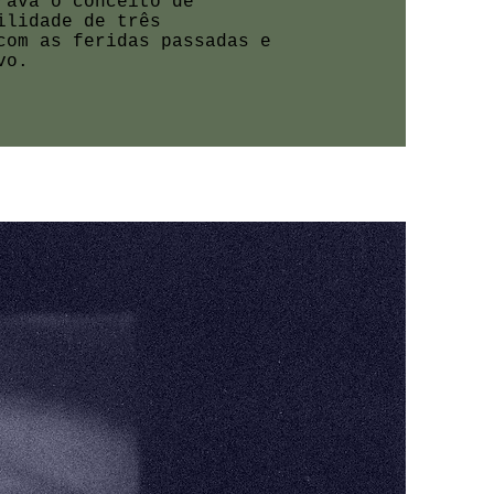
rava o conceito de
ilidade de três
com as feridas passadas e
ovo.