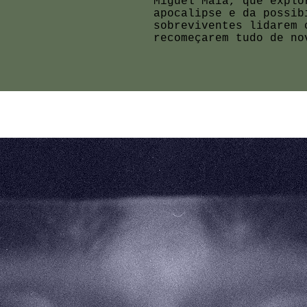
Miguel Maia, que explo
apocalipse e da possib
sobreviventes lidarem 
recomeçarem tudo de n