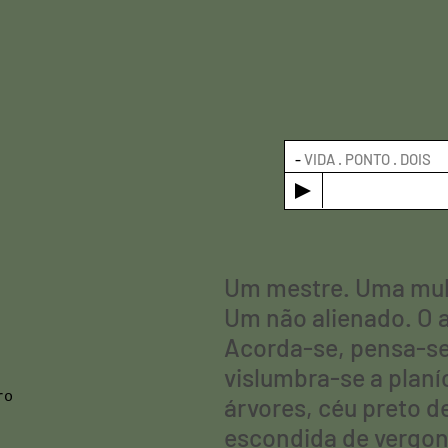
-
VIDA . PONTO . DOIS
Um mestre. Uma mul
Um não alienado. O a
Acorda-se, pensa-se 
vislumbra-se a plan
ro
árvores, céu preto de
escondida de vergon