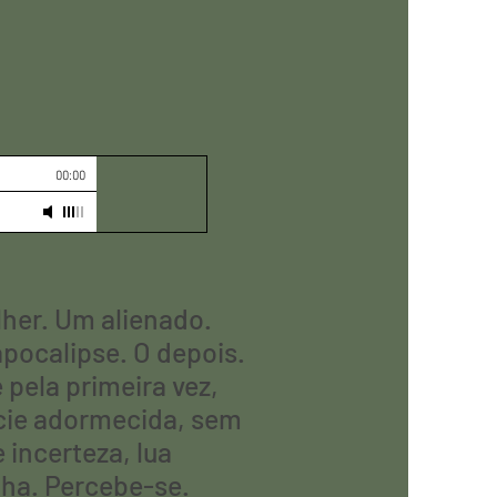
00:00
her. Um alienado.
pocalipse. O depois.
pela primeira vez,
ície adormecida, sem
 incerteza, lua
ha. Percebe-se.