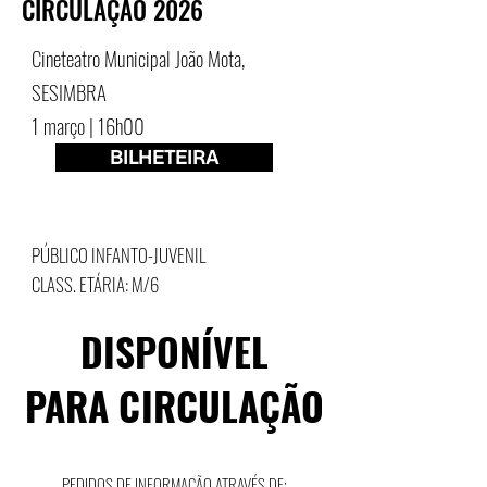
CIRCULAÇÃO 2026
Cineteatro Municipal João Mota,
SESIMBRA
1 março | 16h00
BILHETEIRA
PÚBLICO INFANTO-JUVENIL
CLASS. ETÁRIA: M/6
DISPONÍVEL
DISPONÍVEL
PARA CIRCULAÇÃO
PARA CIRCULAÇÃO
PEDIDOS DE INFORMAÇÃO ATRAVÉS DE: