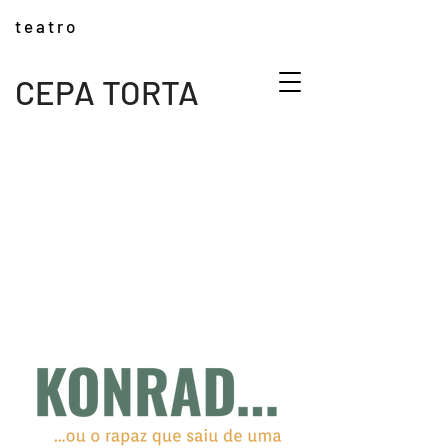
t e a t r o
CEPA TORTA