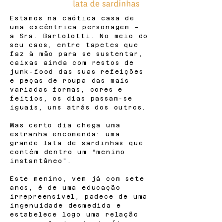
Estamos na caótica casa de
uma excêntrica personagem –
a Sra. Bartolotti. No meio do
seu caos, entre tapetes que
faz à mão para se sustentar,
caixas ainda com restos de
junk-food das suas refeições
e peças de roupa das mais
variadas formas, cores e
feitios, os dias passam-se
iguais, uns atrás dos outros.
Mas certo dia chega uma
estranha encomenda: uma
grande lata de sardinhas que
contém dentro um “menino
instantâneo”.
Este menino, vem já com sete
anos, é de uma educação
irrepreensível, padece de uma
ingenuidade desmedida e
estabelece logo uma relação