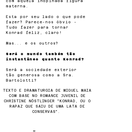
com aquela inopinada figura
materna.
Esta por seu lado o que pode
fazer? Parece-nos óbvio -
Tudo fazer para tornar
Konrad feliz, claro!
Mas... e os outros?
Será o mundo também tão
instantâneo quanto Konrad?
Será a sociedade exterior
tão generosa como a Sra.
Bartolotti?
​TEXTO E DRAMATURGIA DE MIGUEL MAIA
COM BASE NO ROMANCE JUVENIL DE
CHRISTINE NÖSTLINGER "KONRAD, OU O
RAPAZ QUE SAIU DE UMA LATA DE
CONSERVAS".