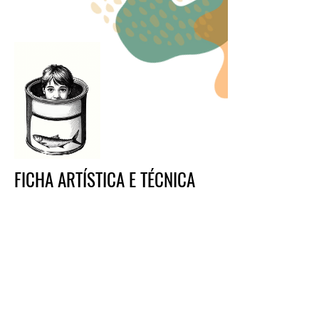
FICHA ARTÍSTICA E TÉCNICA
ADAPTAÇÃO, DRAMATURGIA e
MIGUEL MAIA
ENCENAÇÃO
a partir de obra original de CHRISTINE
NÖSTLINGER "KONRAD, OU O RAPAZ QUE SAIU
DE UMA LATA DE CONSERVAS"
ANDRÉ LOPES, LUCIANA
INTERPRETAÇÃO
RIBEIRO
CAROLINA PARREIRA
APOIO À CRIAÇÃO
INÊS ACHANDO
CENOGRAFIA E FIGURINOS