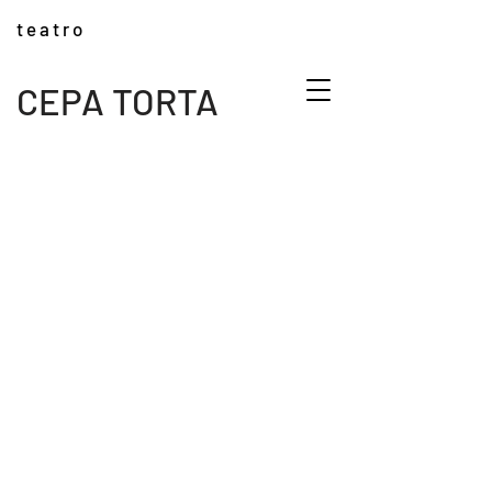
t e a t r o
CEPA TORTA