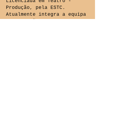
Licenciada em Teatro -
Produção, pela ESTC.
Atualmente integra a equipa
de produção da Companhia.
larasantos@cepatorta.org
MARIA JOÃO VALGÔDE | PEDAGOGIA