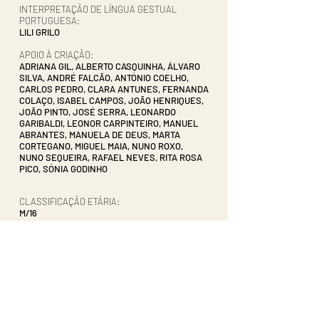
INTERPRETAÇÃO DE LÍNGUA GESTUAL
PORTUGUESA:
LILI GRILO
APOIO À CRIAÇÃO:
ADRIANA GIL, ALBERTO CASQUINHA, ÁLVARO
SILVA, ANDRÉ FALCÃO, ANTÓNIO COELHO,
CARLOS PEDRO, CLARA ANTUNES, FERNANDA
COLAÇO, ISABEL CAMPOS, JOÃO HENRIQUES,
JOÃO PINTO, JOSÉ SERRA, LEONARDO
GARIBALDI, LEONOR CARPINTEIRO, MANUEL
ABRANTES, MANUELA DE DEUS, MARTA
CORTEGANO, MIGUEL MAIA, NUNO ROXO,
NUNO SEQUEIRA, RAFAEL NEVES, RITA ROSA
PICO, SÓNIA GODINHO
CLASSIFICAÇÃO ETÁRIA:
M/16
DURAÇÃO:
80 MIN
PARCEIRO INSTITUCIONAL