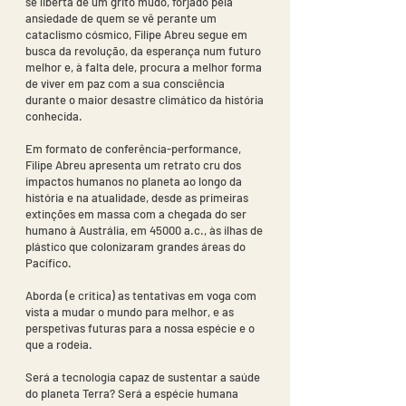
se liberta de um grito mudo, forjado pela
ansiedade de quem se vê perante um
cataclismo cósmico, Filipe Abreu segue em
busca da revolução, da esperança num futuro
melhor e, à falta dele, procura a melhor forma
de viver em paz com a sua consciência
durante o maior desastre climático da história
conhecida.
Em formato de conferência-performance,
Filipe Abreu apresenta um retrato cru dos
impactos humanos no planeta ao longo da
história e na atualidade, desde as primeiras
extinções em massa com a chegada do ser
humano à Austrália, em 45000 a.c., às ilhas de
plástico que colonizaram grandes áreas do
Pacífico.
Aborda (e critica) as tentativas em voga com
vista a mudar o mundo para melhor, e as
perspetivas futuras para a nossa espécie e o
que a rodeia.
Será a tecnologia capaz de sustentar a saúde
do planeta Terra? Será a espécie humana