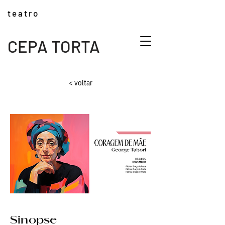
t e a t r o
CEPA TORTA
< voltar
Sinopse