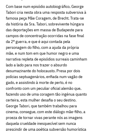
Com base num episódio autobiográfico, George
Tabori cria nesta obra uma resposta subversiva à
famosa peça Mãe Coragem, de Brecht. Trata-se
da história da Sra. Tabori, sobrevivente húngara
das deportações em massa de Budapeste para
campos de concentração ocorridas na fase final
da 2ª guerra, e que é aqui contada pela
personagem do filho, com a ajuda da própria
mãe, e num tom em que humor negro e uma
narrativa repleta de episódios surreais caminham
lado a lado para nos trazer o absurdo
desumazinante do holocausto. Presa por dois
polícias septuagenários, enfiada num vagão de
gado, e assistindo à morte de perto, é no
confronto com um peculiar oficial alemão que,
fazendo uso de uma coragem tão ingénua quanto
certeira, esta mulher desafia o seu destino.
George Tabori, que também trabalhou para
cinema, consegue, com este diálogo mãe-filho, a
proeza de tornar vivas perante nós as imagens
daquela crueldade inesquecível sem nunca
prescindir de uma poética subversão humorística