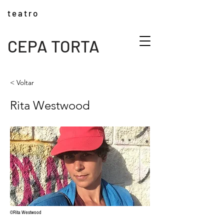
t e a t r o
CEPA TORTA
< Voltar
Rita Westwood
©Rita Westwood