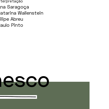
nterpretação
na Saragoça
atarina Wallenstein
ilipe Abreu
aulo Pinto
nesco