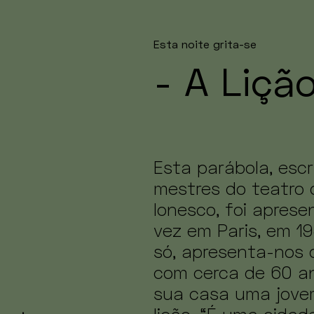
Esta noite grita-se
- A Liçã
Esta parábola, esc
mestres do teatro 
Ionesco, foi aprese
vez em Paris, em 1
só, apresenta-nos 
com cerca de 60 a
sua casa uma jove