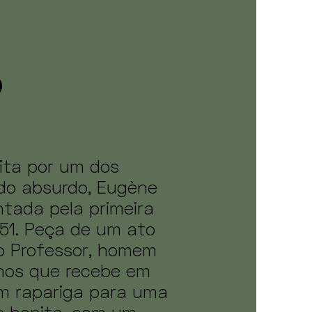
o
rita por um dos
do absurdo, Eugène
ntada pela primeira
951. Peça de um ato
o Professor, homem
nos que recebe em
m rapariga para uma