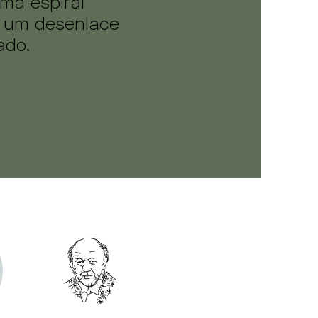
ma espiral
 um desenlace
ado.