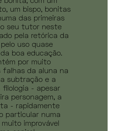
de bonita, com um
to, um bispo, bonitas
a numa das primeiras
o seu tutor neste
ado pela retórica da
 pelo uso quase
 da boa educação.
ntém por muito
s falhas da aluna na
da subtração e a
filologia - apesar
eira personagem, a
ta - rapidamente
o particular numa
muito improvável