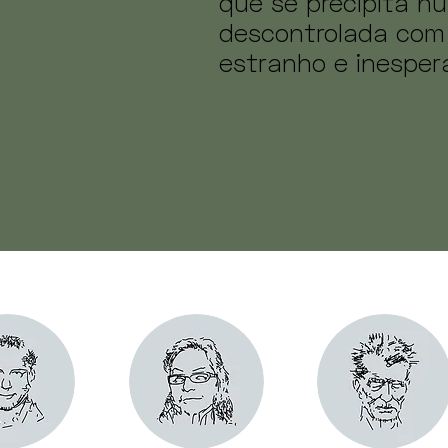
que se precipita nu
descontrolada com
estranho e inesper