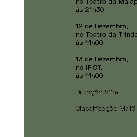
no Teatro da Malap
às 21h30
.............................................
12 de Dezembro,
no Teatro da Trind
às 11h00
.............................................
13 de Dezembro,
no IFICT,
às 11h00
Duração 50m
Classificação M/16