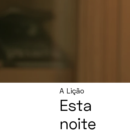
A Lição
Esta
noite