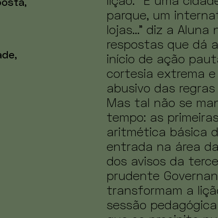
lição. “É uma cida
osta,
parque, um interna
lojas...” diz a Alun
respostas que dá a
ade,
início de ação paut
cortesia extrema e
abusivo das regras
Mas tal não se ma
tempo: as primeira
aritmética básica 
entrada na área da 
dos avisos da terc
prudente Governan
transformam a liçã
sessão pedagógica 