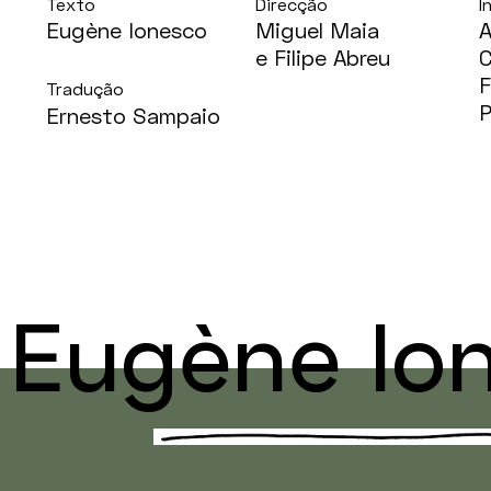
Texto
Direcção
I
Eugène Ionesco
Miguel Maia
A
e Filipe Abreu
C
F
Tradução
P
Ernesto Sampaio
Eugène Io