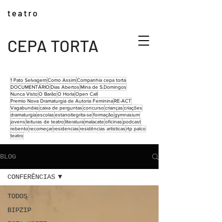
t e a t r o
CEPA TORTA
1 Pato Selvagem
Como Assim
Companhia cepa torta
DOCUMENTÁRIO
Dias Abertos
Mina de S.Domingos
Nunca Visto
O Barão
O Horla
Open Call
Premio Nova Dramaturgia de Autoria Feminina
RE-ACT
Vagabundas
caixa de perguntas
concurso
crianças
criações
dramaturgia
escolas
estanoitegrita-se
formação
gymnasium
jovens
leituras de teatro
literatura
malacate
oficinas
podcast
rebento
recomeçar
residencias
residências artisticas
rtp palco
teatro
BLOG
CONFERÊNCIAS
TODOS
BIPZIP