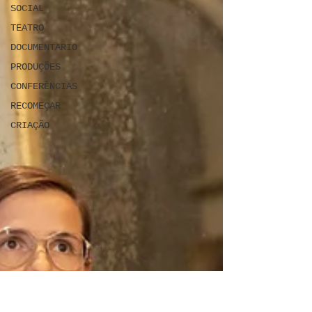
SOCIAL
TEATRO
DOCUMENTARIO
PRODUÇÕES
CONFERÊNCIAS
RECOMEÇAR
CRIAÇÃO