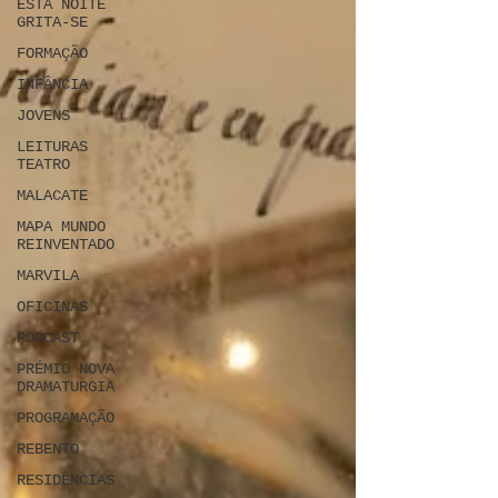
ESTA NOITE
GRITA-SE
FORMAÇÃO
INFÂNCIA
JOVENS
LEITURAS
TEATRO
MALACATE
MAPA MUNDO
REINVENTADO
MARVILA
OFICINAS
PODCAST
PRÉMIO NOVA
DRAMATURGIA
PROGRAMAÇÃO
REBENTO
RESIDÊNCIAS