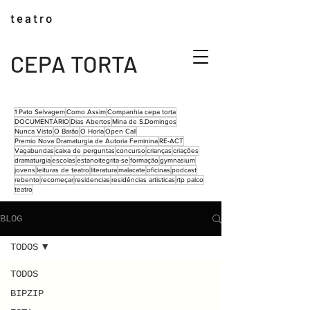
t e a t r o
CEPA TORTA
1 Pato Selvagem
Como Assim
Companhia cepa torta
DOCUMENTÁRIO
Dias Abertos
Mina de S.Domingos
Nunca Visto
O Barão
O Horla
Open Call
Premio Nova Dramaturgia de Autoria Feminina
RE-ACT
Vagabundas
caixa de perguntas
concurso
crianças
criações
dramaturgia
escolas
estanoitegrita-se
formação
gymnasium
jovens
leituras de teatro
literatura
malacate
oficinas
podcast
rebento
recomeçar
residencias
residências artisticas
rtp palco
teatro
BLOG
TODOS
TODOS
BIPZIP