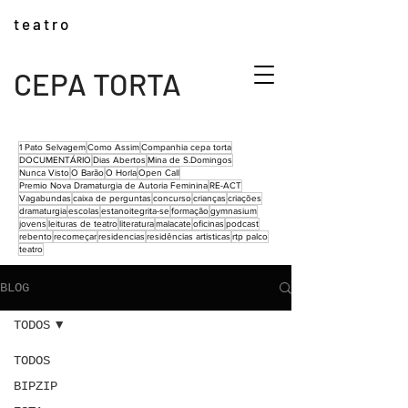
t e a t r o
CEPA TORTA
1 Pato Selvagem
Como Assim
Companhia cepa torta
DOCUMENTÁRIO
Dias Abertos
Mina de S.Domingos
Nunca Visto
O Barão
O Horla
Open Call
Premio Nova Dramaturgia de Autoria Feminina
RE-ACT
Vagabundas
caixa de perguntas
concurso
crianças
criações
dramaturgia
escolas
estanoitegrita-se
formação
gymnasium
jovens
leituras de teatro
literatura
malacate
oficinas
podcast
rebento
recomeçar
residencias
residências artisticas
rtp palco
teatro
BLOG
TODOS
TODOS
BIPZIP