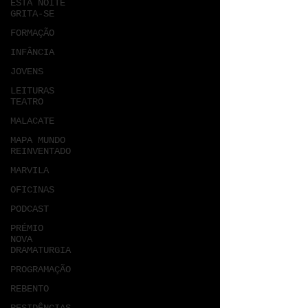
ESTA NOITE
GRITA-SE
FORMAÇÃO
INFÂNCIA
JOVENS
LEITURAS
TEATRO
MALACATE
MAPA MUNDO
REINVENTADO
MARVILA
OFICINAS
PODCAST
PRÉMIO
NOVA
DRAMATURGIA
PROGRAMAÇÃO
REBENTO