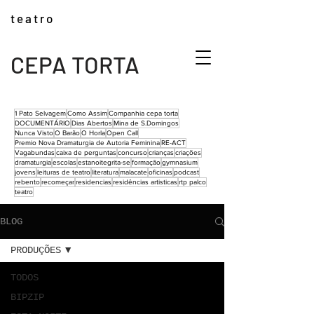
t e a t r o
CEPA TORTA
1 Pato Selvagem
Como Assim
Companhia cepa torta
DOCUMENTÁRIO
Dias Abertos
Mina de S.Domingos
Nunca Visto
O Barão
O Horla
Open Call
Premio Nova Dramaturgia de Autoria Feminina
RE-ACT
Vagabundas
caixa de perguntas
concurso
crianças
criações
dramaturgia
escolas
estanoitegrita-se
formação
gymnasium
jovens
leituras de teatro
literatura
malacate
oficinas
podcast
rebento
recomeçar
residencias
residências artisticas
rtp palco
teatro
BLOG
PRODUÇÕES
TODOS
BIPZIP