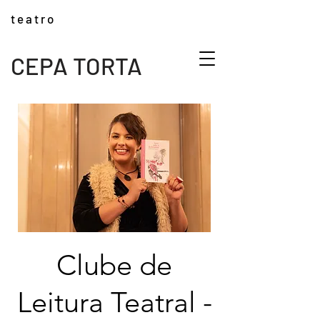
t e a t r o
CEPA TORTA
Clube de
Leitura Teatral -