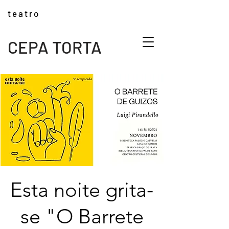
t e a t r o
CEPA TORTA
Esta noite grita-
se "O Barrete