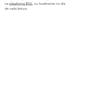
na 
plataforma BOL
, ou localmente no dia 
de cada leitura. 
Saiba mais sobre esta leitura e restante 
programação da 9ª Temporada do Esta 
noite grita-se no nosso 
site.
Partilhe
< Voltar
CONTACTOS