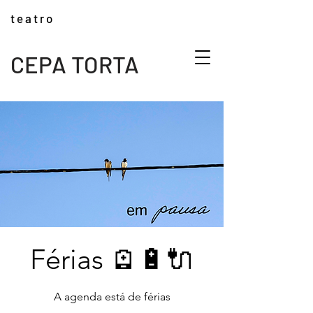
t e a t r o
CEPA TORTA
Férias 🪫🔋🔌
A agenda está de férias