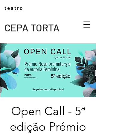
t e a t r o
CEPA TORTA
Open Call - 5ª
edição Prémio