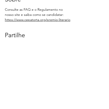
Consulte as FAQ e o Regulamento no 
nosso site e saiba como se candidatar: 
https://www.cepatorta.org/premio-literario
Partilhe
< Voltar
CONTACTOS
SUBSCREVA A
NEWSLETTER