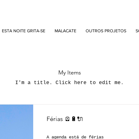
ESTA NOITE GRITA-SE
MALACATE
OUTROS PROJETOS
S
My Items
I'm a title. ​Click here to edit me.
Férias 🪫🔋🔌
A agenda está de férias