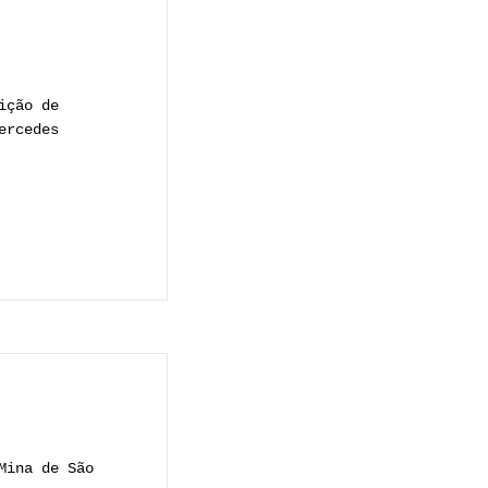
ição de
ercedes
o
Mina de São