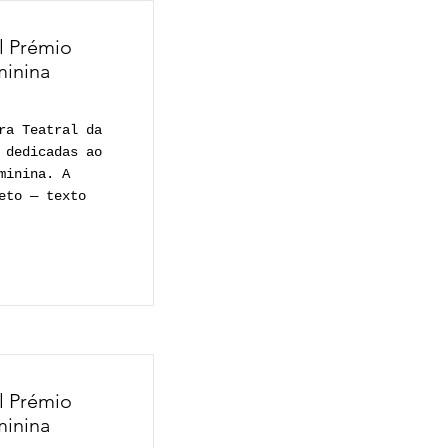
al Prémio
minina
ra Teatral da
 dedicadas ao
minina. A
eto — texto
al Prémio
minina