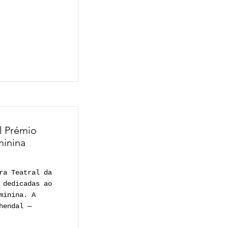
al Prémio
minina
ra Teatral da
 dedicadas ao
minina. A
hendal —