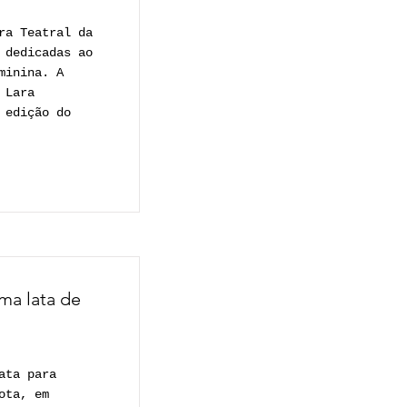
ra Teatral da
 dedicadas ao
minina. A
 Lara
 edição do
ma lata de
ata para
ota, em