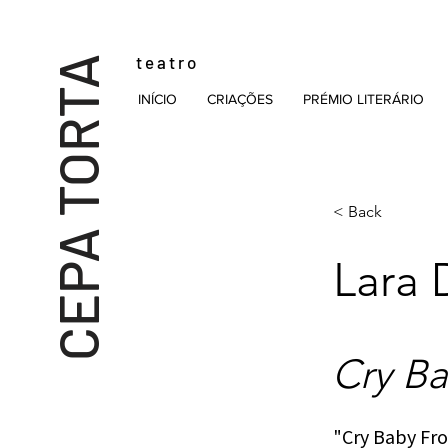
t e a t r o
CEPA TORTA
INÍCIO
CRIAÇÕES
PRÉMIO LITERÁRIO
< Back
Lara 
Cry Ba
"Cry Baby Fro