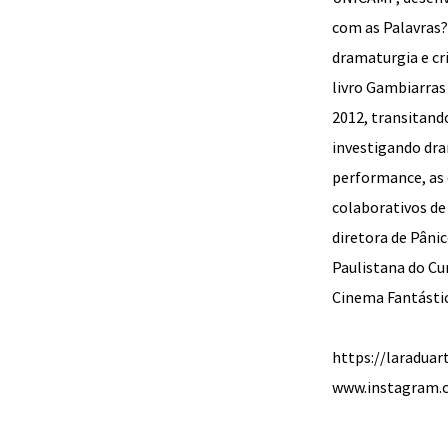
com as Palavras?
dramaturgia e cr
livro Gambiarras
2012, transitando
investigando dr
performance, as 
colaborativos de
diretora de Pâni
Paulistana do C
Cinema Fantásti
https://laraduar
www.instagram.