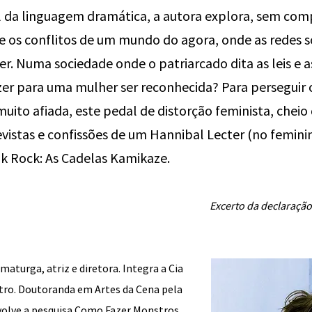
 da linguagem dramática, a autora explora, sem comp
e os conflitos de um mundo do agora, onde as redes 
r. Numa sociedade onde o patriarcado dita as leis e as
zer para uma mulher ser reconhecida? Para perseguir
 muito afiada, este pedal de distorção feminista, cheio 
evistas e confissões de um Hannibal Lecter (no femini
k Rock: As Cadelas Kamikaze.
Excerto da declaração 
maturga, atriz e diretora. Integra a Cia
atro. Doutoranda em Artes da Cena pela
olve a pesquisa Como Fazer Monstros