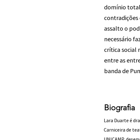
domínio total
contradições 
assalto o pode
necessário fa
crítica social
entre as entr
banda de Pun
Biografia
Lara Duarte é dra
Carniceira de te
UNICAMP, desenv