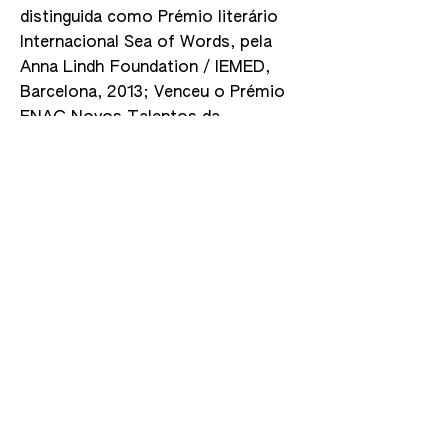
distinguida como Prémio literário
Internacional Sea of Words, pela
Anna Lindh Foundation / IEMED,
Barcelona, 2013; Venceu o Prémio
FNAC Novos Talentos da
LITERATURA 2014.Venceu o
Prémio Literário Maria Rosa
Colaço, 2017 Portugal com a obra:
Pescadores de Nuvens (Porto
Editora, 2017). Foi finalista do
Prémio Internacional de Literatura -
Barco a Vapor, Brasil em 2016.
É atualmente júri do LAB–
Laboratório de Adaptação de
textos para Teatro–Teatro
Meridional.