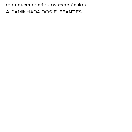
com quem cocriou os espetáculos
A CAMINHADA DOS ELEFANTES
(2013), THE WALL (2015), A VISITA
ESCOCESA e DO BOSQUE PARA O
MUNDO (2016), MONTANHA-
RUSSA (2018), FAKE (2020), O
ESTADO DO MUNDO (QUANDO
ACORDAS) (2021) e MÁ
EDUCAÇÃO – PEÇA EM 3
ROUNDS, ocupando-se da escrita
dos textos. Dá formação na área
da escrita e mediação
CONTACTOS
SUBSCREVA A
NEWSLETTER