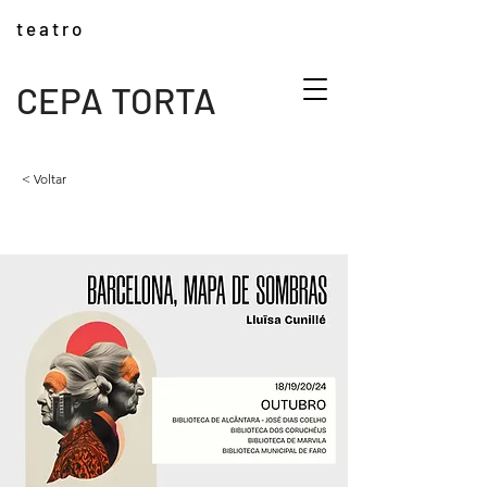
t e a t r o
CEPA TORTA
< Voltar