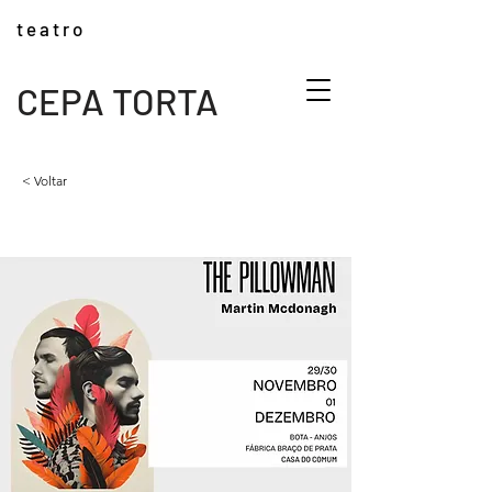
t e a t r o
CEPA TORTA
< Voltar