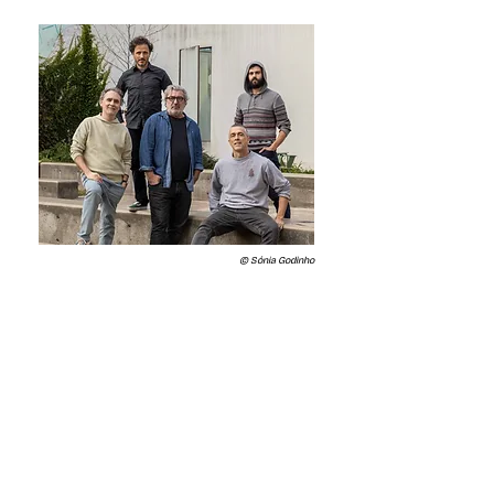
© Sónia Godinho
Folha de Sala
DOWNLOAD
Galeria imagens
Ensaios e Apresentações