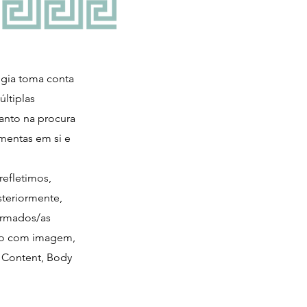
gia toma conta
últiplas
tanto na procura
mentas em si e
refletimos,
steriormente,
ormados/as
ção com imagem,
e Content, Body