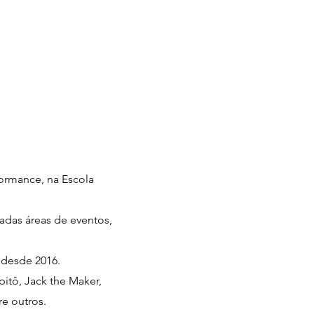
formance, na Escola
iadas áreas de eventos,
 desde 2016.
itô, Jack the Maker,
re outros.