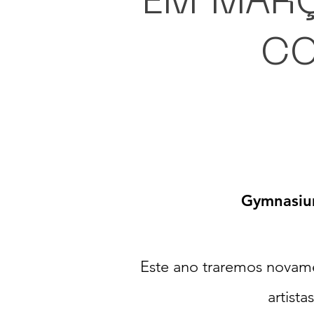
EM MARÇ
CO
Gymnasi
Este ano traremos novamen
artist