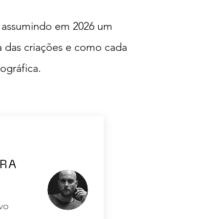
s, assumindo em 2026 um
a das criações e como cada
ográfica.
URA
vo