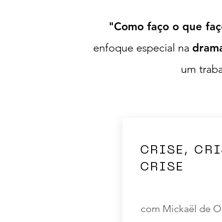
"Como faço o que faç
enfoque especial na
drama
um traba
CRISE, CRI
CRISE
com Mickaël de Ol