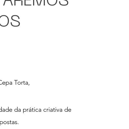
TAREMOS
OS
epa Torta,
ade da prática criativa de
postas.