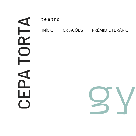
t e a t r o
CEPA TORTA
INÍCIO
CRIAÇÕES
PRÉMIO LITERÁRIO
g