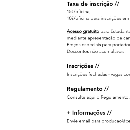
Taxa de inscrição //
15€/oficina;
10€/oficina para inscrições em 
Acesso gratuito
para Estudante
mediante apresentação de cart
Preços especiais para portador
Descontos não acumuláveis.
Inscrições //
Inscrições fechadas - vagas c
Reg
ulamento //
Consulte aqui o
Regulamento
.
+ Inf
ormações //
Envie email para
producao@ce