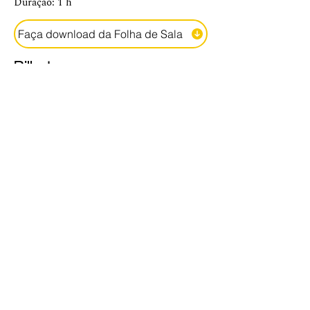
Duração: 1 h
Faça download da Folha de Sala
Bilhetes e reservas
Os bilhetes poderão ser adquiridos online,
na plataforma BOL, ou localmente no dia
de cada leitura (MBWay ou numerário).
Preço único: 5€
Reservas através do número
924 744 056
ou mail
producao@cepatorta.org
https://cepatorta.bol.pt/