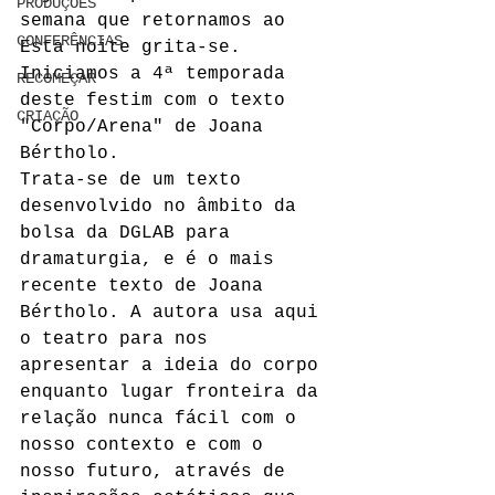
PRODUÇÕES
semana que retornamos ao 
CONFERÊNCIAS
Esta noite grita-se. 
Iniciamos a 4ª temporada 
RECOMEÇAR
deste festim com o texto 
CRIAÇÃO
"Corpo/Arena" de Joana 
Bértholo.
Trata-se de um texto 
desenvolvido no âmbito da 
bolsa da DGLAB para 
dramaturgia, e é o mais 
recente texto de Joana 
Bértholo. A autora usa aqui 
o teatro para nos 
apresentar a ideia do corpo 
enquanto lugar fronteira da 
relação nunca fácil com o 
nosso contexto e com o 
nosso futuro, através de 