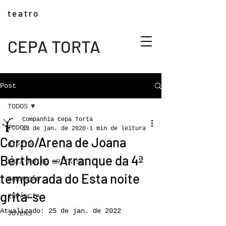
t e a t r o
CEPA TORTA
Post
TODOS
Companhia Cepa Torta
TODOS
13 de jan. de 2020
1 min de leitura
Corpo/Arena de Joana
BIPZIP
Bértholo - Arranque da 4ª
ESTA NOITE GRITA-SE
temporada do Esta noite
FORMAÇÃO
grita-se
INFÂNCIA
Atualizado:
25 de jan. de 2022
JOVENS