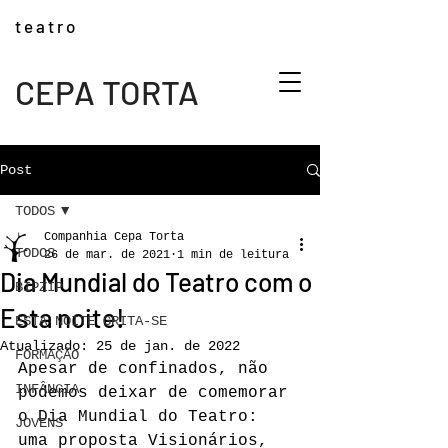
t e a t r o
CEPA TORTA
Post
TODOS
Companhia Cepa Torta
TODOS
26 de mar. de 2021
1 min de leitura
Dia Mundial do Teatro com o
BIPZIP
Esta noite!
ESTA NOITE GRITA-SE
Atualizado:
25 de jan. de 2022
FORMAÇÃO
Apesar de confinados, não 
INFÂNCIA
podemos deixar de comemorar 
o Dia Mundial do Teatro: 
JOVENS
uma proposta Visionários, 