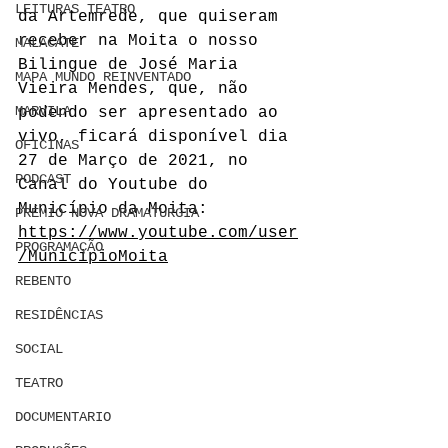
LEITURAS TEATRO
da Artemrede, que quiseram 
receber na Moita o nosso 
MALACATE
Bilingue de José Maria 
MAPA MUNDO REINVENTADO
Vieira Mendes, que, não 
MARVILA
podendo ser apresentado ao 
vivo, ficará disponível dia 
OFICINAS
27 de Março de 20
21, no 
PODCAST
Canal do Youtube do 
Município da Moita: 
PRÉMIO NOVA DRAMATURGIA
https://www.youtube.com/user
PROGRAMAÇÃO
/MunicipioMoita
REBENTO
RESIDÊNCIAS
SOCIAL
TEATRO
DOCUMENTARIO