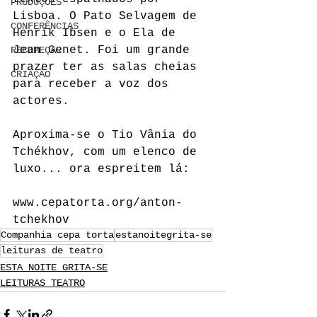
PRODUÇÕES
Lisboa. O Pato Selvagem de 
CONFERÊNCIAS
Henrik Ibsen e o Ela de 
Jean Genet. Foi um grande 
RECOMEÇAR
prazer ter as salas cheias 
CRIAÇÃO
para receber a voz dos 
actores.
Aproxima-se o Tio Vânia do 
Tchékhov, com um elenco de 
luxo... ora espreitem lá:
www.cepatorta.org/anton-
tchekhov
Companhia cepa torta
estanoitegrita-se
leituras de teatro
ESTA NOITE GRITA-SE
LEITURAS TEATRO