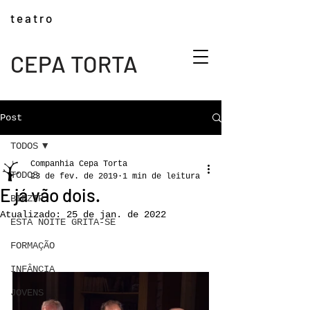
t e a t r o
CEPA TORTA
Post
TODOS
Companhia Cepa Torta
TODOS
23 de fev. de 2019
1 min de leitura
E já vão dois.
BIPZIP
Atualizado:
25 de jan. de 2022
ESTA NOITE GRITA-SE
FORMAÇÃO
INFÂNCIA
JOVENS