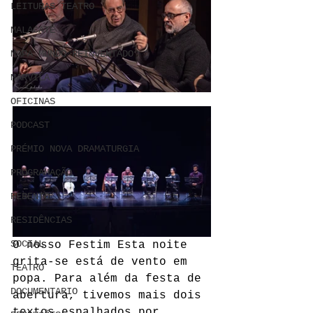
LEITURAS TEATRO
MALACATE
MAPA MUNDO REINVENTADO
MARVILA
OFICINAS
PODCAST
PRÉMIO NOVA DRAMATURGIA
PROGRAMAÇÃO
REBENTO
RESIDÊNCIAS
SOCIAL
O nosso Festim Esta noite 
grita-se está de vento em 
TEATRO
popa. Para além da festa de 
DOCUMENTARIO
abertura, tivemos mais dois 
textos espalhados por 