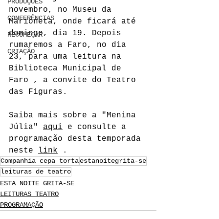
PRODUÇÕES
novembro, no 
Museu da 
CONFERÊNCIAS
Marioneta
, onde ficará até 
domingo, dia 19. Depois 
RECOMEÇAR
rumaremos a Faro, no dia 
CRIAÇÃO
23, para uma leitura na 
Biblioteca Municipal de 
Faro
 , a convite do 
Teatro 
das Figuras
.
Saiba mais sobre a "Menina 
Júlia" 
aqui
 e consulte a 
programação desta temporada 
neste 
link
 .
Companhia cepa torta
estanoitegrita-se
leituras de teatro
ESTA NOITE GRITA-SE
LEITURAS TEATRO
PROGRAMAÇÃO