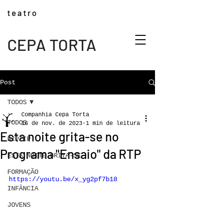
t e a t r o
CEPA TORTA
Post
TODOS
Companhia Cepa Torta
TODOS
16 de nov. de 2023
1 min de leitura
Esta noite grita-se no
BIPZIP
Programa "Ensaio" da RTP
ESTA NOITE GRITA-SE
FORMAÇÃO
https://youtu.be/x_yg2pf7b18
INFÂNCIA
JOVENS