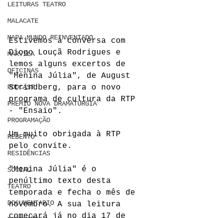
LEITURAS TEATRO
MALACATE
MAPA MUNDO REINVENTADO
Estivemos à conversa com 
Diogo Louçã Rodrigues e 
MARVILA
lemos alguns excertos de 
OFICINAS
"Menina Júlia", de August 
Strindberg, para o novo 
PODCAST
programa de cultura da RTP 
PRÉMIO NOVA DRAMATURGIA
- "Ensaio".  
PROGRAMAÇÃO
Um muito obrigada à 
RTP
REBENTO
pelo convite.
RESIDÊNCIAS
"Menina Júlia" é o 
SOCIAL
penúltimo texto desta 
TEATRO
temporada e fecha o mês de 
DOCUMENTARIO
novembro. A sua leitura 
começará já no dia 17 de 