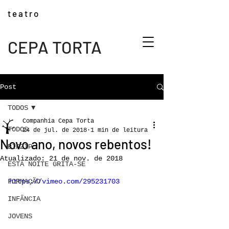
t e a t r o
CEPA TORTA
Post
TODOS
Companhia Cepa Torta
TODOS
24 de jul. de 2018
1 min de leitura
Novo ano, novos rebentos!
BIPZIP
Atualizado:
21 de nov. de 2018
ESTA NOITE GRITA-SE
FORMAÇÃO
https://vimeo.com/295231703
INFÂNCIA
JOVENS