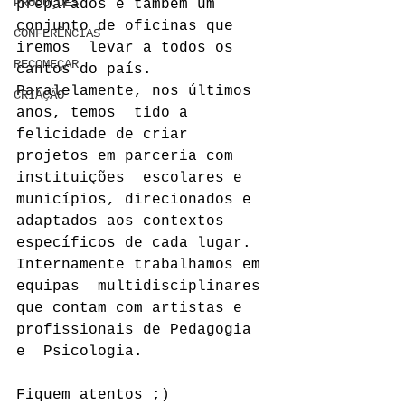
PRODUÇÕES
preparados e também um 
conjunto de oficinas que 
CONFERÊNCIAS
iremos  levar a todos os 
RECOMEÇAR
cantos do país. 
Paralelamente, nos últimos 
CRIAÇÃO
anos, temos  tido a 
felicidade de criar 
projetos em parceria com 
instituições  escolares e 
municípios, direcionados e 
adaptados aos contextos  
específicos de cada lugar. 
Internamente trabalhamos em 
equipas  multidisciplinares 
que contam com artistas e 
profissionais de Pedagogia 
e  Psicologia.
Fiquem atentos ;)