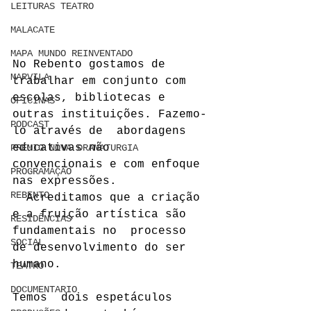
LEITURAS TEATRO
MALACATE
MAPA MUNDO REINVENTADO
No Rebento gostamos de 
MARVILA
trabalhar em conjunto com  
escolas, bibliotecas e 
OFICINAS
outras instituições. Fazemo-
PODCAST
lo através de  abordagens 
educativas não 
PRÉMIO NOVA DRAMATURGIA
convencionais e com enfoque 
PROGRAMAÇÃO
nas expressões.
REBENTO
  Acreditamos que a criação 
e a fruição artística são 
RESIDÊNCIAS
fundamentais no  processo 
SOCIAL
de desenvolvimento do ser 
humano.
TEATRO
DOCUMENTARIO
Temos  dois espetáculos 