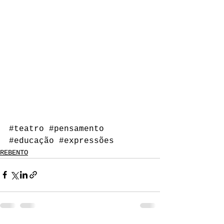
#teatro
#pensamento
#educação
#expressões
REBENTO