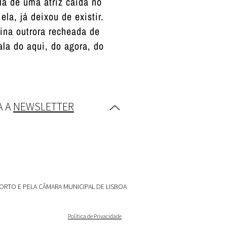
la de uma atriz caída no
a, já deixou de existir.
ina outrora recheada de
la do aqui, do agora, do
A A
NEWSLETTER
ORTO E PELA CÂMARA MUNICIPAL DE LISBOA
Política de Privacidade