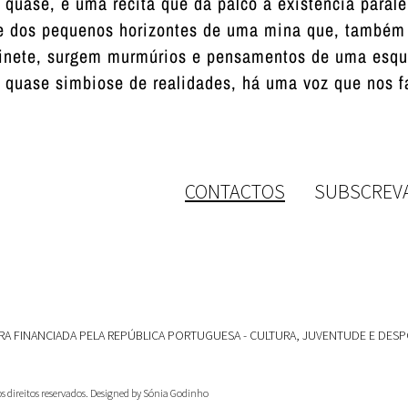
u quase, é uma récita que dá palco à existência parale
 dos pequenos horizontes de uma mina que, também el
rinete, surgem murmúrios e pensamentos de uma esqu
 quase simbiose de realidades, há uma voz que nos fa
CONTACTOS
SUBSCREV
A FINANCIADA PELA REPÚBLICA PORTUGUESA - CULTURA, JUVENTUDE E DESP
 os direitos reservados. Designed by Sónia Godinho