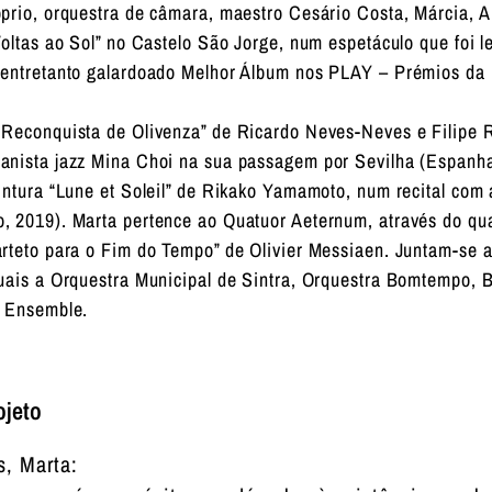
prio, orquestra de câmara, maestro Cesário Costa, Márcia, A
Voltas ao Sol” no Castelo São Jorge, num espetáculo que foi 
 entretanto galardoado Melhor Álbum nos PLAY – Prémios da
Reconquista de Olivenza” de Ricardo Neves-Neves e Filipe 
nista jazz Mina Choi na sua passagem por Sevilha (Espanha
intura “Lune et Soleil” de Rikako Yamamoto, num recital com 
 2019). Marta pertence ao Quatuor Aeternum, através do qu
rteto para o Fim do Tempo” de Olivier Messiaen. Juntam-se ai
uais a Orquestra Municipal de Sintra, Orquestra Bomtempo, 
o Ensemble.
ojeto
, Marta: