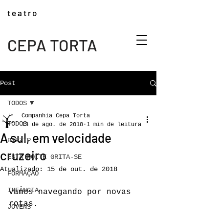
t e a t r o
CEPA TORTA
Post
TODOS
Companhia Cepa Torta
TODOS
13 de ago. de 2018
1 min de leitura
A sul, em velocidade
BIPZIP
cruzeiro
ESTA NOITE GRITA-SE
Atualizado:
15 de out. de 2018
FORMAÇÃO
INFÂNCIA
Vamos navegando por novas 
rotas.
JOVENS