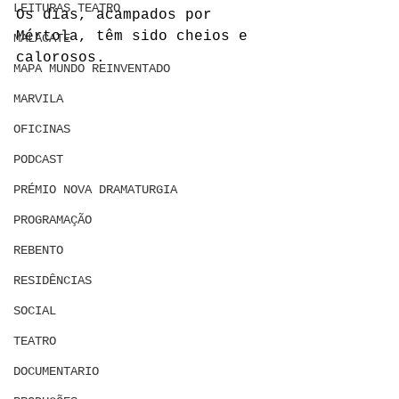
LEITURAS TEATRO
Os dias, acampados por 
Mértola, têm sido cheios e 
MALACATE
calorosos.
MAPA MUNDO REINVENTADO
MARVILA
OFICINAS
PODCAST
PRÉMIO NOVA DRAMATURGIA
PROGRAMAÇÃO
REBENTO
RESIDÊNCIAS
SOCIAL
TEATRO
DOCUMENTARIO