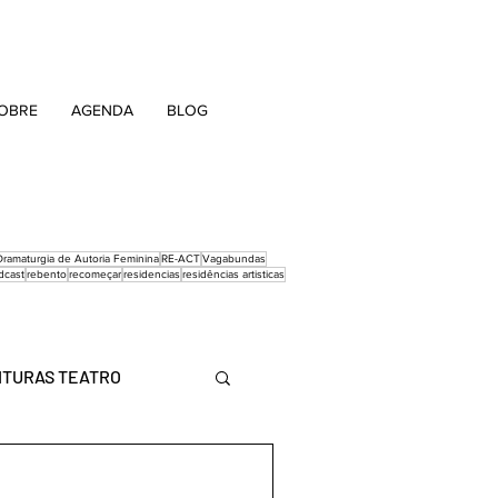
OBRE
AGENDA
BLOG
ramaturgia de Autoria Feminina
RE-ACT
Vagabundas
dcast
rebento
recomeçar
residencias
residências artisticas
ITURAS TEATRO