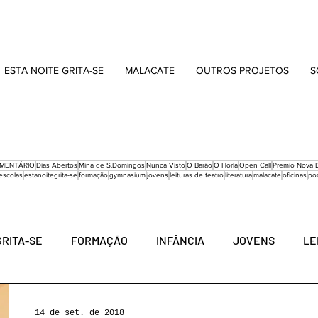
ESTA NOITE GRITA-SE
MALACATE
OUTROS PROJETOS
S
MENTÁRIO
Dias Abertos
Mina de S.Domingos
Nunca Visto
O Barão
O Horla
Open Call
Premio Nova D
escolas
estanoitegrita-se
formação
gymnasium
jovens
leituras de teatro
literatura
malacate
oficinas
po
GRITA-SE
FORMAÇÃO
INFÂNCIA
JOVENS
LE
REINVENTADO
MARVILA
OFICINAS
PODCAST
14 de set. de 2018