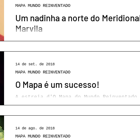
MAPA MUNDO REINVENTADO
Um nadinha a norte do Meridional
PROGRAMAÇÃO
REBENTO
RESIDÊNCIAS
SOCI
Marvila
ES
CONFERÊNCIAS
RECOMEÇAR
CRIAÇÃO
É aqui, na Biblioteca de Marvila, separada do Meridional por
uma linha de comboio, que temos passado muitos dias, há já
muitos meses....
14 de set. de 2018
MAPA MUNDO REINVENTADO
O Mapa é um sucesso!
A estreia d'O Mapa do Mundo Reinventado
de 160 pessoas assistiram, de 7 a 9 de 
apresentação...
14 de ago. de 2018
MAPA MUNDO REINVENTADO