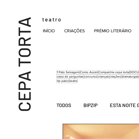
t e a t r o
CEPA TORTA
INÍCIO
CRIAÇÕES
PRÉMIO LITERÁRIO
1 Pato Selvagem
Como Assim
Companhia cepa torta
DOCU
caixa de perguntas
concurso
crianças
criações
dramaturgia
rtp palco
teatro
TODOS
BIPZIP
ESTA NOITE 
MALACATE
MAPA MUNDO 