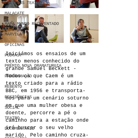
LEITURAS TEATRO
MALACATE
MAPA MUNDO REINVENTADO
MARVILA
OFICINAS
Iniciámos os ensaios de um 
PODCAST
texto menos conhecido do 
PRÉMIO NOVA DRAMATURGIA
grande Samuel Beckett - 
Todos os que Caem é um 
PROGRAMAÇÃO
texto criado para a rádio 
REBENTO
BBC, em 1956 e transporta-
RESIDÊNCIAS
nos para um cenário soturno 
em que uma mulher obesa e 
SOCIAL
doente, percorre a pé o 
TEATRO
caminho para a estação onde 
irá buscar o seu velho 
DOCUMENTARIO
marido. Pelo caminho cruza-