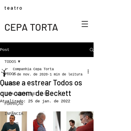
t e a t r o
CEPA TORTA
Post
TODOS
Companhia Cepa Torta
TODOS
7 de nov. de 2020
1 min de leitura
Quase a estrear Todos os
BIPZIP
que caem, de Beckett
ESTA NOITE GRITA-SE
Atualizado:
25 de jan. de 2022
FORMAÇÃO
INFÂNCIA
JOVENS