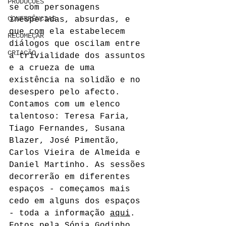
PRODUÇÕES
se com personagens 
CONFERÊNCIAS
inesperadas, absurdas, e 
que com ela estabelecem 
RECOMEÇAR
diálogos que oscilam entre 
CRIAÇÃO
a trivialidade dos assuntos 
e a crueza de uma 
existência na solidão e no 
desespero pelo afecto.
Contamos com um elenco 
talentoso: Teresa Faria, 
Tiago Fernandes, Susana 
Blazer, José Pimentão, 
Carlos Vieira de Almeida e 
Daniel Martinho. As sessões 
decorrerão em diferentes 
espaços - começamos mais 
cedo em alguns dos espaços 
- toda a informação 
aqui
.  
Fotos pela 
Sónia Godinho
.