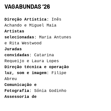
VAGABUNDAS ‘26
Direção Artística:
 Inês 
Achando e Miguel Maia
Artistas 
selecionadas:
 Maria Antunes 
e Rita Westwood
Juradas 
convidadas:
 Catarina 
Requeijo e Laura Lopes
Direção técnica e operação 
luz, som e imagem:
 Filipe 
Abreu
Comunicação e 
Fotografia:
 Sónia Godinho
Assessoria de 
Imprensa:
 Mafalda Simões
Registo audiovisual:
 James 