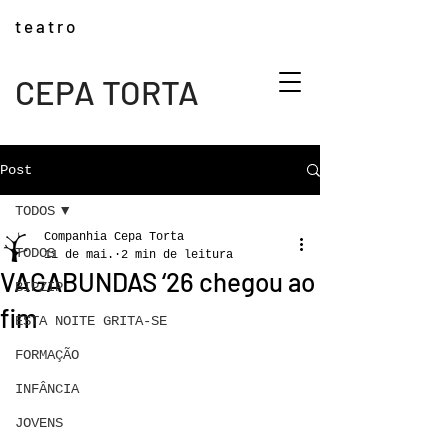
t e a t r o
CEPA TORTA
Post
TODOS
Companhia Cepa Torta
TODOS
11 de mai.
2 min de leitura
VAGABUNDAS ‘26 chegou ao
BIPZIP
fim
ESTA NOITE GRITA-SE
FORMAÇÃO
INFÂNCIA
JOVENS