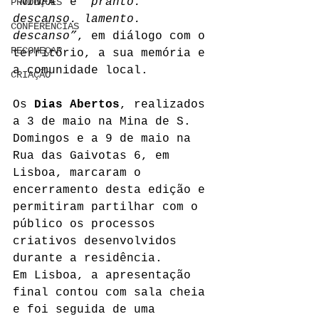
“NINFA”
 e 
“pranto. 
PRODUÇÕES
descanso. lamento. 
CONFERÊNCIAS
descanso”
, em diálogo com o 
RECOMEÇAR
território, a sua memória e 
a comunidade local.
CRIAÇÃO
Os 
Dias Abertos
, realizados 
a 3 de maio na Mina de S. 
Domingos e a 9 de maio na 
Rua das Gaivotas 6, em 
Lisboa, marcaram o 
encerramento desta edição e 
permitiram partilhar com o 
público os processos 
criativos desenvolvidos 
durante a residência.
Em Lisboa, a apresentação 
final contou com sala cheia 
e foi seguida de uma 