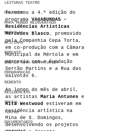
LEITURAS TEATRO
Terminou a 4.ª edição do 
MALACATE
programa 
VAGABUNDAS – 
MAPA MUNDO REINVENTADO
Residências Artísticas 
MARVILA
Mercedes Blasco
, promovido 
pela Companhia Cepa Torta, 
OFICINAS
em co-produção com a Câmara 
PODCAST
Municipal de Mértola e em 
parceria com a Fundação 
PRÉMIO NOVA DRAMATURGIA
Serrão Martins e a Rua das 
PROGRAMAÇÃO
Gaivotas 6.
REBENTO
Ao longo do mês de abril, 
RESIDÊNCIAS
as artistas 
Maria Antunes
 e 
SOCIAL
Rita Westwood
 estiveram em 
residência artística na 
TEATRO
Mina de S. Domingos, 
DOCUMENTARIO
desenvolvendo os projetos 