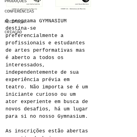
PRODUÇÕES
CONFERÊNCIAS
O programa GYMNASIUM 
RECOMEÇAR
destina-se 
CRIAÇÃO
preferencialmente a 
profissionais e estudantes 
de artes performativas mas 
é aberto a todos os 
interessados, 
independentemente de sua 
experiência prévia em 
teatro. Não importa se é um 
iniciante curioso ou um 
ator experiente em busca de 
novos desafios, há um lugar 
para si no nosso Gymnasium.
As inscrições estão abertas 