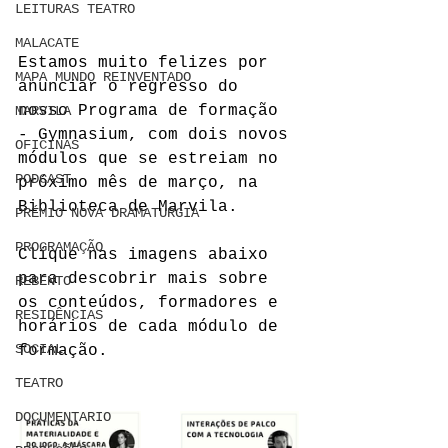
LEITURAS TEATRO
MALACATE
Estamos muito felizes por 
MAPA MUNDO REINVENTADO
anunciar o regresso do 
nosso Programa de formação 
MARVILA
- Gymnasium, com dois novos 
OFICINAS
módulos que se estreiam no 
PODCAST
próximo mês de março, na 
Biblioteca de Marvila. 
PRÉMIO NOVA DRAMATURGIA
PROGRAMAÇÃO
Clique nas imagens abaixo 
para descobrir mais sobre 
REBENTO
os conteúdos, formadores e 
RESIDÊNCIAS
horários de cada módulo de 
SOCIAL
formação.
TEATRO
DOCUMENTARIO