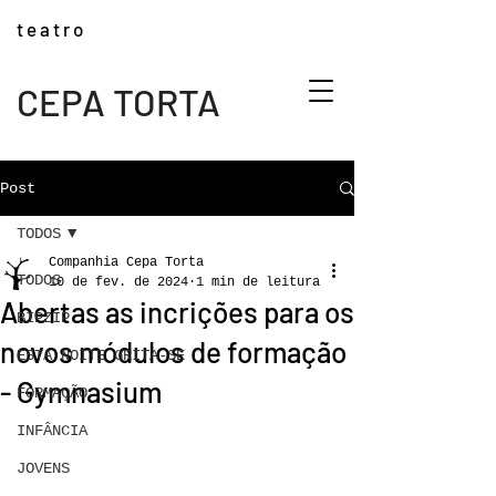
t e a t r o
CEPA TORTA
Post
TODOS
Companhia Cepa Torta
TODOS
10 de fev. de 2024
1 min de leitura
Abertas as incrições para os
BIPZIP
novos módulos de formação
ESTA NOITE GRITA-SE
- Gymnasium
FORMAÇÃO
INFÂNCIA
JOVENS